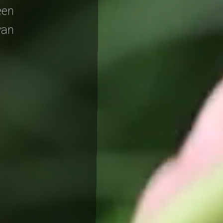
een
van